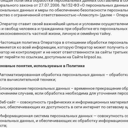
оящая политика обработки персональных данных составлена в со
рального закона от 27.07.2006. №152-ФЗ «О персональных данных
сональных данных и меры по обеспечению безопасности персонал
ство с ограниченной ответственностью «Алекспул» (далее – Опера
 Оператор ставит своей важнейшей целью и условием осуществлен
 и свобод человека и гражданина при обработке его персональных
икосновенность частной жизни, личную и семейную тайну.
 Настоящая политика Оператора в отношении обработки персональ
еняется ко всей информации, которую Оператор может получить о п
атор не контролирует и не несет ответственности за сайты третьи
т перейти по ссылкам, доступным на Сайте kripsol.su.
сновные понятия, используемые в Политике
. Автоматизированная обработка персональных данных – обработ
ств вычислительной техники;
 Блокирование персональных данных – временное прекращение об
ючением случаев, если обработка необходима для уточнения перс
 Веб-сайт – совокупность графических и информационных материал
ых, обеспечивающих их доступность в сети интернет по сетевому адр
 Информационная система персональных данных — совокупность с
ональных данных, и обеспечивающих их обработку информационны
ств;