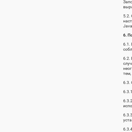
Запо
выра
5.2.
наст
Java
6. П
6.1.
собл
6.2.
случ
неог
тем,
6.3.
6.3.
6.3.
испо
6.3.
уст
6.3.