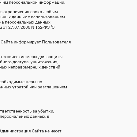
й им персональной информации.
ез ограничения срока любым
льных данных с использованием
тка персональных данных
от 27.07.2006 N 152-ФЗ "О
я Сайта информирует Пользователя
 технические меры для защиты
ного доступа, уничтожения,
 иных неправомерных действий
необходимые меры по
анных утратой или разглашением
ответственность за убытки,
персональных данных, в
Администрация Сайта не несет