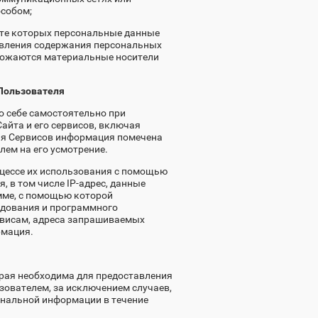
особом;
ате которых персональные данные
овления содержания персональных
тожаются материальные носители
Пользователя
о себе самостоятельно при
Сайта и его сервисов, включая
ия Сервисов информация помечена
ем на его усмотрение.
оцессе их использования с помощью
 в том числе IP-адрес, данные
мме, с помощью которой
удования и программного
ервисам, адреса запрашиваемых
рмация.
орая необходима для предоставления
зователем, за исключением случаев,
ональной информации в течение