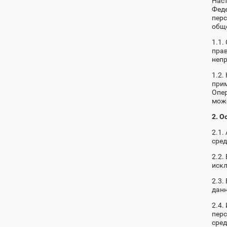
Наст
Феде
пер
обще
1.1.
прав
непр
1.2.
прим
Опер
може
2. О
2.1
сред
2.2.
искл
2.3.
данн
2.4.
перс
сред