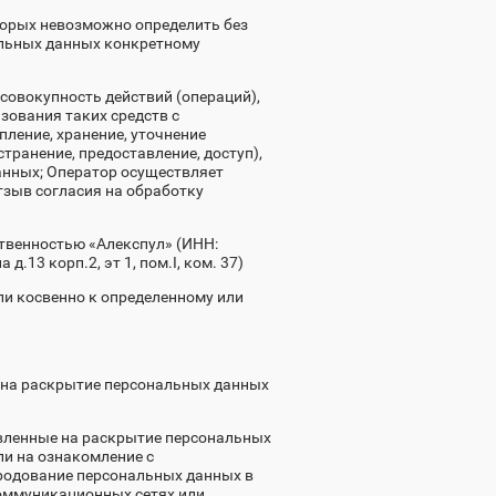
торых невозможно определить без
льных данных конкретному
совокупность действий (операций),
зования таких средств с
ление, хранение, уточнение
странение, предоставление, доступ),
анных; Оператор осуществляет
тзыв согласия на обработку
ственностью «Алекспул» (ИНН:
.13 корп.2, эт 1, пом.I, ком. 37)
и косвенно к определенному или
е на раскрытие персональных данных
авленные на раскрытие персональных
ли на ознакомление с
ародование персональных данных в
оммуникационных сетях или