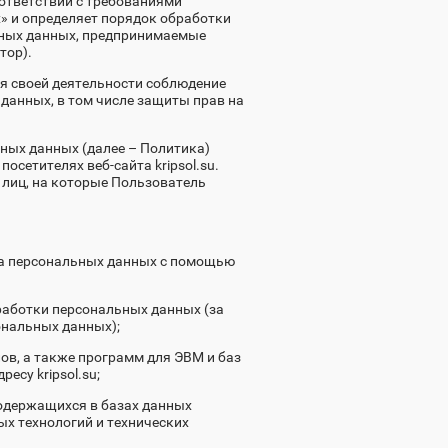
ответствии с требованиями
» и определяет порядок обработки
ьных данных, предпринимаемые
тор).
ия своей деятельности соблюдение
 данных, в том числе защиты прав на
ных данных (далее – Политика)
осетителях веб-сайта kripsol.su.
х лиц, на которые Пользователь
ка персональных данных с помощью
работки персональных данных (за
ональных данных);
ов, а также программ для ЭВМ и баз
есу kripsol.su;
одержащихся в базах данных
х технологий и технических