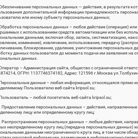
 Обезличивание персональных данных — действия, в результате ко
ользования дополнительной информации принадлежность персона
зователю или иному субъекту персональных данных;
 Обработка персональных данных – любое действие (операция) или 
ршаемых с использованием средств автоматизации или без исполь
ональными данными, включая сбор, запись, систематизацию, накоп
овление, изменение), извлечение, использование, передачу (распро
личивание, блокирование, удаление, уничтожение персональных д
ботку данных пользователя до момента подачи им заявления на о
сональных данных.
 Оператор – Администрация сайта, общество с ограниченной ответ
874214, ОГРН: 1137746374182, Адрес: 121596 г.Москва ул.Толбухина д
 Персональные данные – любая информация, относящаяся прямо ил
деляемому Пользователю веб-сайта kripsol.su;
 Пользователь – любой посетитель веб-сайта kripsol.su;
. Предоставление персональных данных – действия, направленны
деленному лицу или определенному кругу лиц;
. Распространение персональных данных – любые действия, напр
ых неопределенному кругу лиц (передача персональных данных) и
ональными данными неограниченного круга лиц, в том числе обн
дствах массовой информации, размещение в информационно-телек