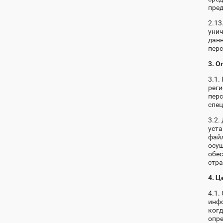
пред
2.13
уни
данн
пер
3. 
3.1.
реги
пер
спец
3.2.
уста
файл
осущ
обес
стра
4. 
4.1.
инфо
когд
опре