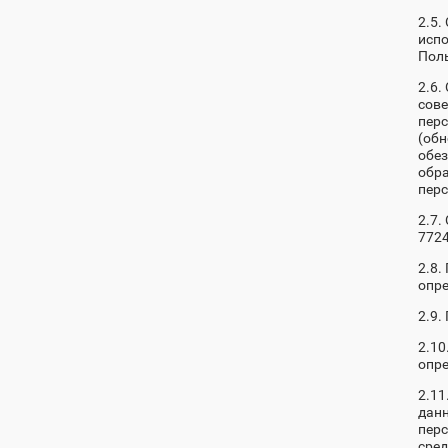
2.5.
исп
Поль
2.6.
сове
перс
(обн
обез
обра
пер
2.7.
7724
2.8.
опре
2.9.
2.10
опре
2.11
данн
перс
сре