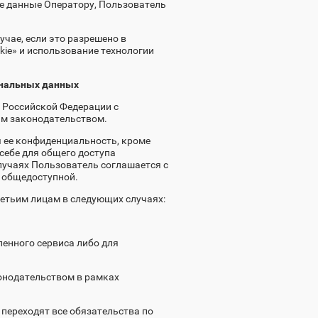
е данные Оператору, Пользователь
чае, если это разрешено в
ie» и использование технологии
сональных данных
 Российской Федерации с
им законодательством.
 ее конфиденциальность, кроме
себе для общего доступа
случаях Пользователь соглашается с
я общедоступной.
етьим лицам в следующих случаях:
ленного сервиса либо для
онодательством в рамках
 переходят все обязательства по