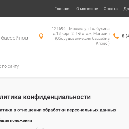
Главная
О магазине
Оплата
До
121596 г.Москва ул.Толбухина
д.13 корп.2, 1-й этаж, Магазин
8 (
 бассейнов
(Оборудование для бассейна
Kripsol)
и
литика конфиденциальности
итика в отношении обработки персональных данных
Общие положения