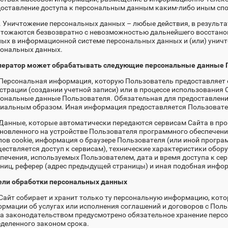
оставление доступа к персональным данным каким-либо иным сп
. Уничтожение персональных данных – любые действия, в результ
чтожаются безвозвратно с невозможностью дальнейшего восстан
ых в информационной системе персональных данных и (или) унич
сональных данных.
Оператор может обрабатывать следующие персональные данные 
 Персональная информация, которую Пользователь предоставляет 
страции (создании учетной записи) или в процессе использования 
сональные данные Пользователя. Обязательная для предоставлен
иальным образом. Иная информация предоставляется Пользовател
 Данные, которые автоматически передаются сервисам Сайта в пр
новленного на устройстве Пользователя программного обеспечения,
ов cookie, информация о браузере Пользователя (или иной програ
ествляется доступ к сервисам), технические характеристики обор
печения, используемых Пользователем, дата и время доступа к с
ниц, реферер (адрес предыдущей страницы) и иная подобная инфо
Цели обработки персональных данных
 Сайт собирает и хранит только ту персональную информацию, кот
рмации об услугах или исполнения соглашений и договоров с Поль
а законодательством предусмотрено обязательное хранение перс
деленного законом срока.