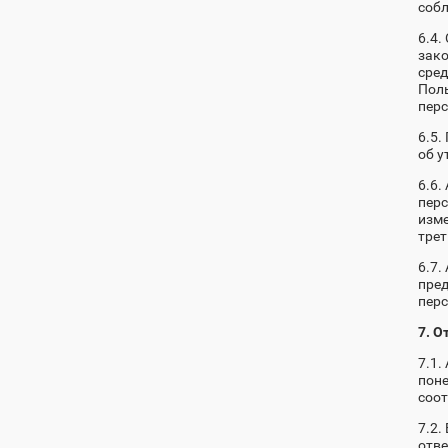
соб
6.4.
зако
сред
Поль
перс
6.5.
об у
6.6.
перс
изме
трет
6.7.
пред
пер
7. О
7.1.
поне
соот
7.2.
отве