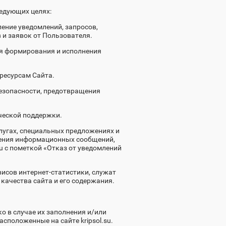
едующих целях:
ление уведомлений, запросов,
 и заявок от Пользователя.
ля формирования и исполнения
ресурсам Сайта.
безопасности, предотвращения
ческой поддержки.
лугах, специальных предложениях и
чения информационных сообщений,
u с пометкой «Отказ от уведомлений
исов интернет-статистики, служат
качества сайта и его содержания.
о в случае их заполнения и/или
положенные на сайте kripsol.su.