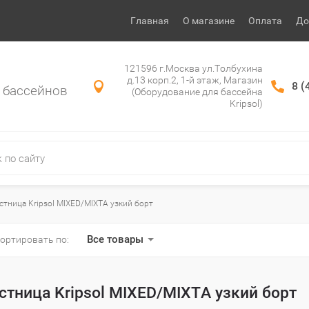
Главная
О магазине
Оплата
До
121596 г.Москва ул.Толбухина
д.13 корп.2, 1-й этаж, Магазин
8 (
 бассейнов
(Оборудование для бассейна
Kripsol)
стница Kripsol MIXED/MIXTA узкий борт
Все товары
ортировать по:
стница Kripsol MIXED/MIXTA узкий борт