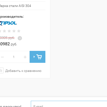
арка стали AISI 304
роизводитель:
3305
руб.
20982
руб.
−
+
Добавить к сравнению
ю рассылку!