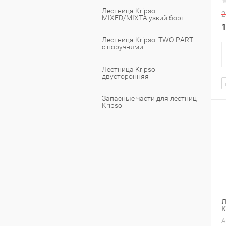
Лестница Kripsol
2
MIXED/MIXTA узкий борт
Лестница Kripsol TWO-PART
c поручнями
Лестница Kripsol
двусторонняя
Запасные части для лестниц
Kripsol
Л
K
А