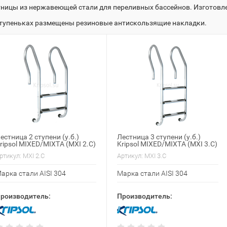
ницы из нержавеющей стали для переливных бассейнов. Изготовлен
ступеньках размещены резиновые антискользящие накладки.
естница 2 ступени (у.б.)
Лестница 3 ступени (у.б.)
ripsol MIXED/MIXTA (MXI 2.C)
Kripsol MIXED/MIXTA (MXI 3.C)
ртикул:
MXI 2.C
Артикул:
MXI 3.C
арка стали AISI 304
Марка стали AISI 304
роизводитель:
Производитель: