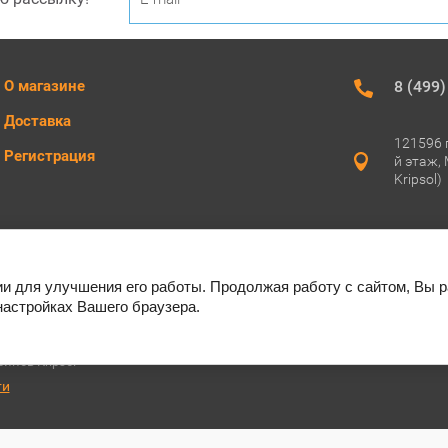
О магазине
8 (499)
Доставка
121596 г
Регистрация
й этаж,
Kripsol)
info@kri
Присоединяй
ии для улучшения его работы. Продолжая работу с сайтом, Вы 
настройках Вашего браузера.
йнов Kripsol
ти