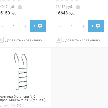
4047
руб.
26418
руб.
15150
16643
руб.
руб.
−
+
−
+
Добавить к сравнению
Добавить к сравнению
естница 5 ступени (у.б.)
ripsol MIXED/MIXTA (MXI 5.C)
ртикул:
MXI 5.C