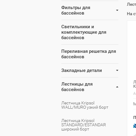
Лест
Фильтры для
бассейнов
На 
Светильники и
комплектующие для
бассейнов
Переливная решетка для
бассейнов
Закладные детали
Л
Лестницы для
K
бассейнов
А
Лестница Kripsol
М
WALL/MURO узкий борт
П
Лестница Kripsol
STANDARD/ESTANDAR
широкий борт