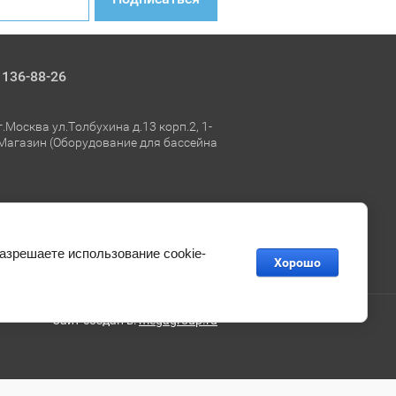
 136-88-26
.Москва ул.Толбухина д.13 корп.2, 1-
 Магазин (Оборудование для бассейна
psol.su
тесь!
разрешаете использование cookie-
Хорошо
Сайт создан в:
megagroup.ru