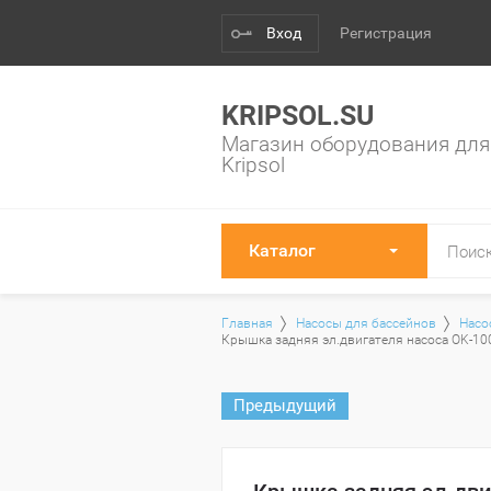
Вход
Регистрация
KRIPSOL.SU
Магазин оборудования для
Kripsol
Каталог
Главная
Насосы для бассейнов
Насо
Крышка задняя эл.двигателя насоса OK-10
Предыдущий