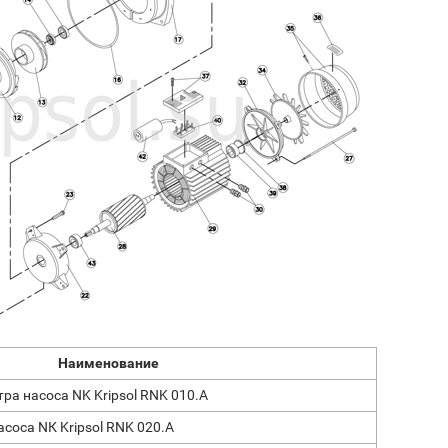
Наименование
а насоса NK Kripsol RNK 010.A
соса NК Kripsol RNK 020.A