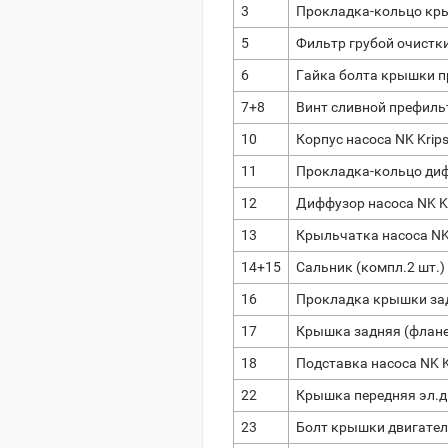
3
Прокладка-кольцо кры
5
Фильтр грубой очистки
6
Гайка болта крышки пр
7+8
Винт сливной префильт
10
Корпус насоса NK Krip
11
Прокладка-кольцо диф
12
Диффузор насоса NK Kr
13
Крыльчатка насоса NK-
14+15
Сальник (компл.2 шт.) 
16
Прокладка крышки задн
17
Крышка задняя (фланец
18
Подставка насоса NK K
22
Крышка передняя эл.дв
23
Болт крышки двигате