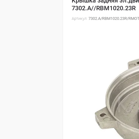
Крышка задняя эл.двиг
7302.A//RBM1020.23R
Артикул:
7302.A/RBM1020.23R/RMOT