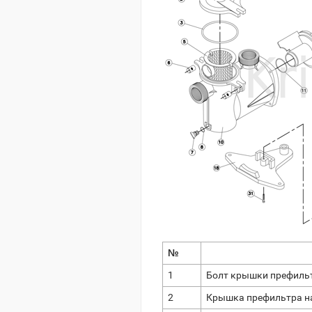
№
1
Болт крышки префильтр
2
Крышка префильтра на