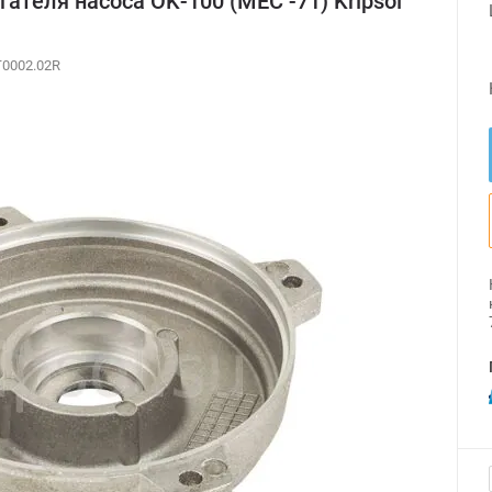
ателя насоса OK-100 (МЕС -71) Kripsol
0002.02R