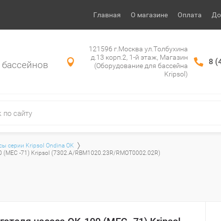
Главная
О магазине
Оплата
До
121596 г.Москва ул.Толбухина
д.13 корп.2, 1-й этаж, Магазин
8 (
 бассейнов
(Оборудование для бассейна
Kripsol)
сы серии Kripsol Ondina OK
0 (МЕС -71) Kripsol (7302.A/RBM1020.23R/RMOT0002.02R)