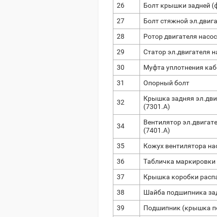
26
Болт крышки задней (
27
Болт стяжной эл.двиг
28
Ротор двигателя насоса
29
Статор эл.двигателя на
30
Муфта уплотнения каб
31
Опорный болт
Крышка задняя эл.двига
32
(7301.A)
Вентилятор эл.двигателя
34
(7401.A)
35
Кожух вентилятора насос
36
Табличка маркировки
37
Крышка коробки распая
38
Шайба подшипника зад
39
Подшипник (крышка пер